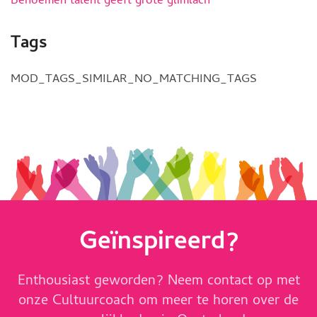
Benoemen talent geeft grote glimlach
Tags
MOD_TAGS_SIMILAR_NO_MATCHING_TAGS
Geïnspireerd?
Enthousiast geworden? Neem contact op met
onze Cultuurcoach om meer te horen over de