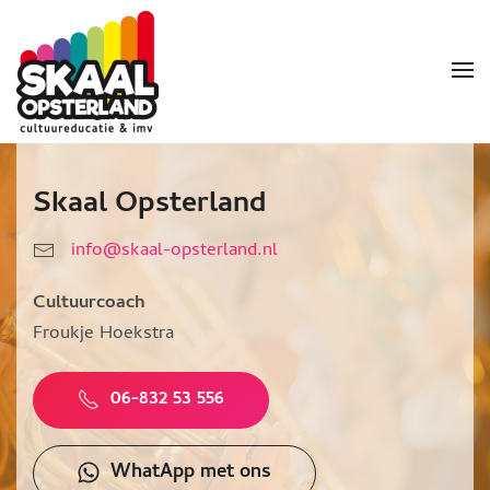
Skip to main content
Skaal Opsterland
info@skaal-opsterland.nl
Cultuurcoach
Froukje Hoekstra
06-832 53 556
WhatApp met ons