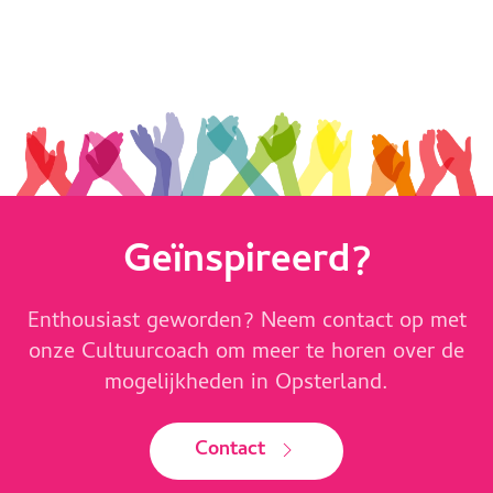
Geïnspireerd?
Enthousiast geworden? Neem contact op met
onze Cultuurcoach om meer te horen over de
mogelijkheden in Opsterland.
Contact